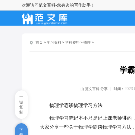
欢迎访问范文百科-您身边的写作助手！
学霸谈物理学习方法
高考物理学习方法交流
高三学子物理学习方法
首页
>
学习资料
>
学科资料
>
物理
>
高考物理学习方法大全
中考物理学习方法
学霸
2023高三物理实用学习方法
2023-
由
范文百科
分享
时间：
高中物理牛顿定律知识点
一
键
物理学霸谈物理学习方法
物理必修二功知识点
复
制
物理学习笔记本不只是记上课老师讲的
九年级物理力学知识点
大家分享一些关于物理学霸谈物理学习方法
下
高中物理速度路程时间的知识点
载