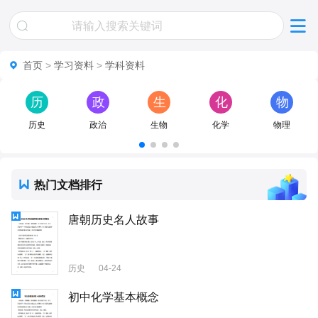
首页
>
学习资料
>
学科资料
历
政
生
化
物
史
治
物
学
理
历史
政治
生物
化学
物理
热门文档排行
唐朝历史名人故事
历史
04-24
初中化学基本概念