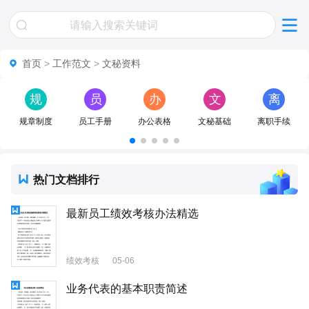
首页
>
工作范文
>
文秘资料
规
员
办
文
离
章
工
公
秘
职
规章制度
员工手册
办公表格
文秘基础
离职手续
制
手
表
基
手
度
册
格
础
续
热门文档排行
最新员工绩效考核办法精选
绩效考核
05-06
业务代表的基本职责简述