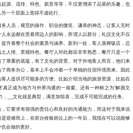
括起源、流传、特色、新意等等，不仅更增添了品菜的乐趣，也
从另一个层面上觉得不虚此行。
服务人员，规范的操作、职业的微笑、谦恭的神态，让客人无时
个人永远都在受着周边人的影响，所谓人以群分，礼仪文化不仅
，提升着整个社会的素质与涵养。新到一处，客人落脚饭店，总
风土人情、景观特色。餐厅人对此都应非常熟悉，餐厅只是一个
有了厚重的底蕴，有了文化的背景。对于外地客人而言，他们来
为了商务办公，基本上不会冲着一个单独的住宿环境而来。因此
为客人提供尽可能多的方便。比如介绍当地的旅游资源，比如在
才真正成为地方与外界沟通的一扇窗。还有一种称之为“解困文
力，__文化就是典型，满意加惊喜，完成不可能完成的任务。
位，它要求有很强的责任心和良好的沟通能力，而这对于我来说
而是迎难而上，在前台收银岗位上的一年后，我现在可以说能够
中也会做的更好。