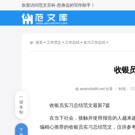
欢迎访问范文百科-您身边的写作助手！
大学毕业生实习工作总结3000字
【精选8篇】
计算机专业个人实习报告6篇
首页
>
工作范文
>
工作总结
>
实习工作总结
>
个人实习工作总结最新版
实习总结万能版1000字五篇
收银
2022实习总结1000字(精选十篇)
大学生毕业实习工作总结10篇
20
由
androidx86.net
分享
时间：
一
软件测试实习总结
键
收银员实习总结范文最新7篇
复
制
师范实习队队长工作总结
在当下社会，接触并使用报告的人越来
顶岗实习个人总结范文_实习个
编精心推荐的收银员实习总结范文，仅供参
下
人总结2000字
载