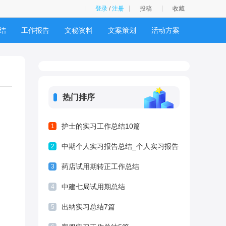
登录
/
注册
投稿
收藏
结
工作报告
文秘资料
文案策划
活动方案
热门排序
护士的实习工作总结10篇
1
中期个人实习报告总结_个人实习报告
2
总结
药店试用期转正工作总结
3
中建七局试用期总结
4
出纳实习总结7篇
5